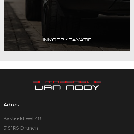
INKOOP / TAXATIE
Adres
Kasteeldreef 48
5151RS Drunen